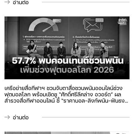
อ่านต่อ
ชื่องาน "รักใครต้องให้ฟิน" ณ โรงแรมเชียงคาน ริเวอร์
เมาท์เทน รีสอร์ท จังหวัดเลย เพื่อนำเสนอผลลัพธ์และ
กำหนดทิศทางการดำเนินงานในช่วงต่อไป โดยมีตัวแทน
จากลำปาง น่าน พะเยา สุรินทร์ กาฬสินธุ์ อุบลราชธานี
เลย สระบุรี พัทลุง และกรุงเทพมหานคร เข้าร่วม
เครือข่ายสื่อกีฬาฯ ชวนจับตาสื่อชวนพนันออนไลน์ช่วง
ฟุตบอลโลก พร้อมเชิดชู “ศักดิ์ศรีลีคล่าง อวอร์ด” ผล
สำรวจสื่อกีฬาออนไลน์ ชี้ “ราคาบอล–ลิงก์พนัน–ฟันธง”
จุดเสี่ยงเยาวชน พร้อมเชิดชู “ศักดิ์ศรีลีคล่าง อวอร์ด”
สร้างแรงบันดาลใจฟุตบอลไทยลีก 3
อ่านต่อ