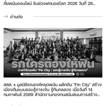
ภัยพนันออนไลน์ รับช่วงฟุตบอลโลก 2026 วันที่ 28
พฤษภาคม 2569 กรมพินิจและคุ้มครองเด็กและเยาวชน
จัด “โครงการอบรมบุคลากรเพื่อป้องกันการกระทำผิด
อ่านต่อ
ของเด็กและเยาวชน (ด้านการพนัน)” ภายใต้ความร่วมมือ
กับ สสส. และ 6 ภาคีเครือข่าย เพื่อยกระดับการทำงาน
เชิงรุก สร้างภูมิคุ้มกันให้เด็กและเยาวชนรู้เท่าทันพนัน
ออนไลน์ โดยเฉพาะช่วงการแข่งขันฟุตบอลโลก 2026
สสส. x มูลนิธิรณรงค์หยุดพนัน ผลักดัน "Fin City" สร้าง
เมืองต้นแบบรอบรู้การเงิน รู้ทันกลลวง เมื่อวันที่ 14
กุมภาพันธ์ 2569 สำนักงานกองทุนสนับสนุนการสร้าง
เสริมสุขภาพ (สสส.) ร่วมกับมูลนิธิรณรงค์หยุดพนัน จัด
เวทีสัมมนาเครือข่ายรณรงค์หยุดพนัน 10 จังหวัด ภายใต้