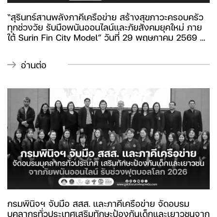
“สุรินทร์สานพลังภาคีเครือข่าย สร้างสุขภาวะครอบครัว
ทุกช่วงวัย รับมือพนันออนไลน์และภัยสังคมยุคใหม่ ภาย
ใต้ Surin Fin City Model” วันที่ 29 พฤษภาคม 2569 ที่
ห้องราชาวดี สวนป่ารีสอร์ท อำเภอเมือง จังหวัดสุรินทร์
“สถาบันครอบครัวเข้มแข็งจังหวัดสุรินทร์” ร่วมกับ
อ่านต่อ
“มูลนิธิรณรงค์หยุดพนัน” ภายใต้การสนับสนุนของ
“สสส.” และภาคีเครือข่ายทั้งภาครัฐ ภาคประชาสังคม จัด
เวที “บูรณาการสานพลังภาคีเครือข่ายสุรินทร์สร้าง
เสริมสุขภาวะครอบครัวทุกช่วงวัย” เพื่อแลกเปลี่ยน
สถานการณ์ปัญหา เสริมพลังเครือข่าย และร่วมกันขับ
เคลื่อนงานสร้างเสริมสุขภาวะครอบครัวในระดับพื้นที่
ภายใต้แนวคิด “Surin Fin City Model”
กรมพินิจฯ จับมือ สสส. และภาคีเครือข่าย จัดอบรม
บุคลากรทั่วประเทศเสริมทักษะป้องกันเด็กและเยาวชนจาก