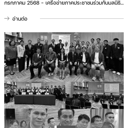
กรกฎาคม 2568 - เครือข่ายภาคประชาชนร่วมกับมูลนิธิ
รณรงค์หยุดพนัน ร่วมกันเรียกร้องให้พรรคร่วมฝ่ายค้าน
ใช้กลไกรัฐสภากดดันรัฐบาลถอนร่างพระราชบัญญัติการ
อ่านต่อ
ประกอบธุรกิจสถานบันเทิงครบวงจร พร้อมเงื่อนไขไม่ให้
นำกลับมาเสนออีก