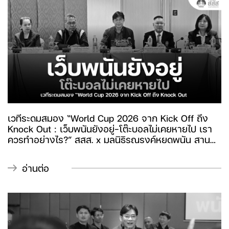
เวทีระดมสมอง “World Cup 2026 จาก Kick Off ถึง
Knock Out : เว็บพนันยังอยู่-โต๊ะบอลไม่เคยหายไป เรา
ควรทำอย่างไร?” สสส. x มูลนิธิรณรงค์หยุดพนัน สาน
พลังภาคีเครือข่าย ประกาศเดินหน้าเร่งพัฒนากฎหมาย-
นโยบาย ควบคุมแพลตฟอร์มดิจิทัล-สร้างภูมิคุ้มกันสังคม
อ่านต่อ
อุดช่องว่าง พนันออนไลน์คุกคามเด็ก-เยาวชน ด้านพนัน
โต๊ะบอลยังขยายตัว พบ 22% อยู่ใกล้สถานศึกษา 27% อยู่
ในชุมชน 5% อยู่ใกล้สถานที่ราชการ