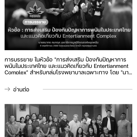
การบรรยาย ในหัวข้อ "การส่งเสริม ป้องกันปัญหาการ
พนันในประเทศไทย และแนวคิดเกี่ยวกับ Entertianment
Complex" สำหรับกลุ่มโรงพยาบาลเฉพาะทาง โดย "นาย
ธนากร คมกฤส" เลขาธิการมูลนิธิรณรงค์หยุดพนัน
อ่านต่อ