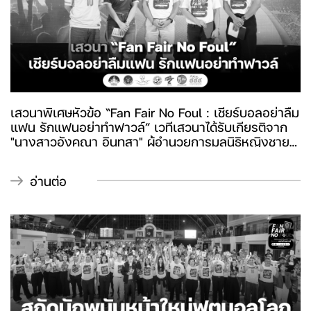
เสวนาพิเศษหัวข้อ “Fan Fair No Foul : เชียร์บอลอย่าลืม
แฟน รักแฟนอย่าทำฟาวล์” เวทีเสวนาได้รับเกียรติจาก
"นางสาวอังคณา อินทสา" ผู้อำนวยการมูลนิธิหญิงชาย
ก้าวไกล, "นายธนากร คมกฤส" เลขาธิการมูลนิธิรณรงค์
หยุดพนัน และคู่รัก “แฟนบอล” เจ-วรปัฐ อรุณภักดี และ
อ่านต่อ
มิ้น-ณิญารินทร์ ปฐมรัตน์วรกุล ร่วมแลกเปลี่ยนมุมมอง
และประสบการณ์เกี่ยวกับการใช้ช่วงเวลาการเชียร์
ฟุตบอลเป็นพื้นที่สร้างความสุข ความเข้าใจ และความ
สัมพันธ์ที่ดีในครอบครัว