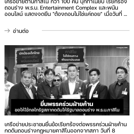
เครือข่ายต้านกาสิโน กว่า 100 คน บุกทำเนียบ เรียกร้อง
ถอนร่าง พ.ร.บ. Entertainment Complex และพนัน
ออนไลน์ แสดงจุดยืน "ต้องถอนไม่ใช่แค่ถอย" เมื่อวันที่ 2
กรกฎาคม 2568 ภาคีเครือข่ายต้านภัยกาสิโนและพนัน
ออนไลน์รวมตัวกันกว่า 100 คน เดินทางไปยังทำเนียบ
อ่านต่อ
รัฐบาลเพื่อยื่นหนังสือเรียกร้องให้รัฐบาลถอนร่างพระ
ราชบัญญัติการประกอบธุรกิจสถานบันเทิงครบวงจรและ
ร่างแก้ไขพระราชบัญญัติการพนัน เรื่องพนันออนไลน์
ออกจากกระบวนการรัฐสภาอย่างถาวร
เครือข่ายประชาชนยื่นข้อเรียกร้องต่อพรรคร่วมฝ่ายค้าน
กดดันถอนร่างกฎหมายคาสิโนออกจากสภา วันที่ 8