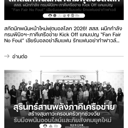
สกัดนักพนันหน้าใหม่ฟุตบอลโลก 2026! สสส. ผนึกกำลัง
กรมพินิจฯ-ภาคีเครือข่าย Kick Off แคมเปญ “Fan Fair
No Foul” เชียร์บอลอย่าลืมแฟน รักแฟนอย่าทำฟาวล์
ชวนแฟนบอลไทยเชียร์กีฬาอย่างมีสติ คาดนักพนันบอล
ไทยพุ่งเกิน 5 ล้านคน 34% เป็นเด็กและเยาวชน เร่ง
อ่านต่อ
สร้างภูมิคุ้มกันเด็กและเยาวชน ลดความเสี่ยงความ
รุนแรงในครอบครัวจากการพนัน-แอลกอฮอล์